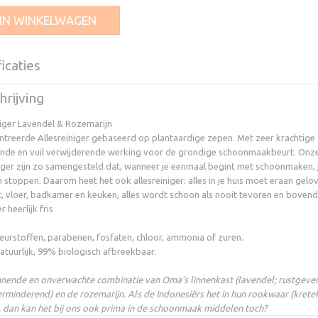
IN WINKELWAGEN
icaties
ode leverancier
8719189416015
rijving
niger Lavendel & Rozemarijn
treerde Allesreiniger gebaseerd op plantaardige zepen. Met zeer krachtige
nde en vuil verwijderende werking voor de grondige schoonmaakbeurt. Onz
niger zijn zo samengesteld dat, wanneer je eenmaal begint met schoonmaken, j
 stoppen. Daarom heet het ook allesreiniger: alles in je huis moet eraan gelo
, vloer, badkamer en keuken, alles wordt schoon als nooit tevoren en bovendi
r heerlijk fris
leurstoffen, parabenen, fosfaten, chloor, ammonia of zuren.
atuurlijk, 99% biologisch afbreekbaar.
nende en onverwachte combinatie van Oma’s linnenkast (lavendel; rustgeve
erminderend) en de rozemarijn. Als de Indonesiërs het in hun rookwaar (krete
 dan kan het bij ons ook prima in de schoonmaak middelen toch?