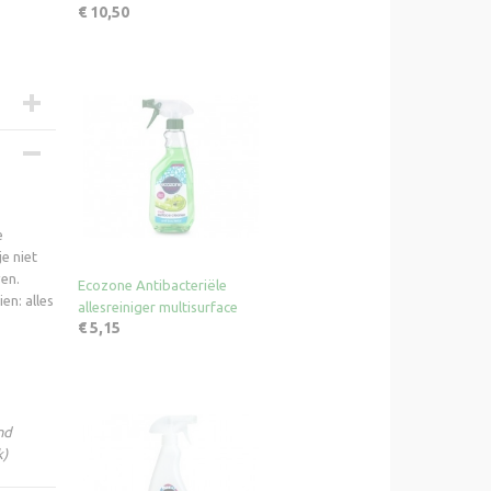
€ 10,50
e
e niet
ven.
Ecozone Antibacteriële
en: alles
allesreiniger multisurface
€ 5,15
nd
k)