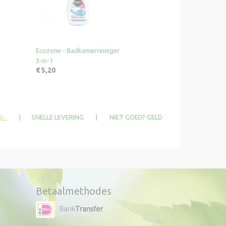
Ecozone - Badkamerreiniger
3-in-1
€ 5,20
,-
| SNELLE LEVERING | NIET GOED? GELD
Betaalmethodes