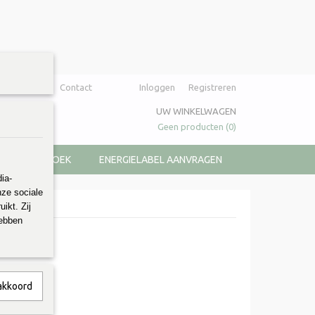
Over ons
Contact
Inloggen
Registreren
UW WINKELWAGEN
Geen producten
(0)
KOOPJESHOEK
ENERGIELABEL AANVRAGEN
ia-
nze sociale
ikt. Zij
hebben
 akkoord