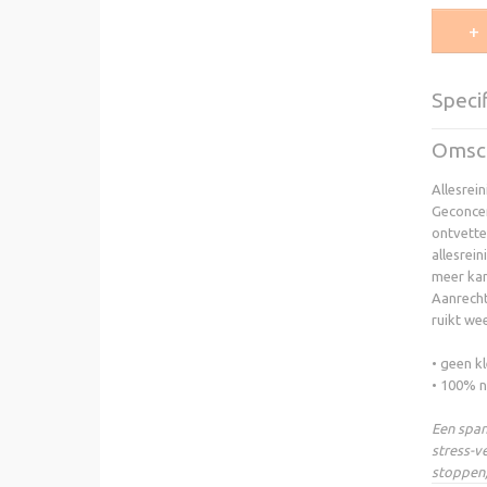
Specif
Productc
Omsch
Allesrei
Geconcen
ontvette
allesrei
meer kan
Aanrecht
ruikt wee
• geen k
• 100% n
Een span
stress-v
stoppen,