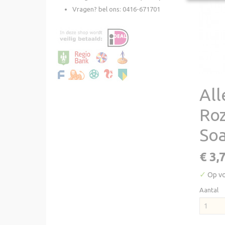
Vragen? bel ons: 0416-671701
All
Roz
So
€ 3,
✓
Op v
Aantal