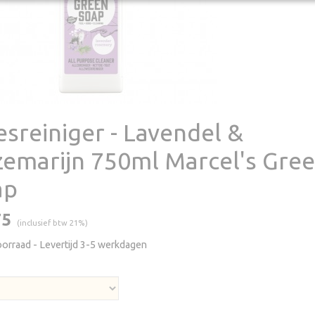
esreiniger - Lavendel &
emarijn 750ml Marcel's Gre
ap
75
(inclusief btw 21%)
oorraad
- Levertijd 3-5 werkdagen