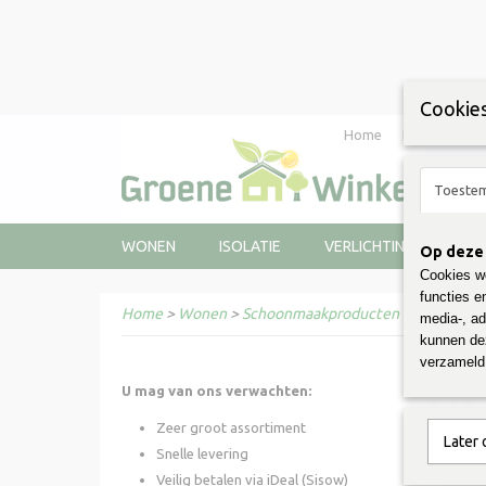
Cookies
Home
Bestellen
Toeste
WONEN
ISOLATIE
VERLICHTING
LIC
Op deze 
Cookies wo
functies e
Home
>
Wonen
>
Schoonmaakproducten
>
Allesreini
media-, ad
kunnen dez
verzameld 
U mag van ons verwachten:
Zeer groot assortiment
Later
Snelle levering
Veilig betalen via iDeal (Sisow)