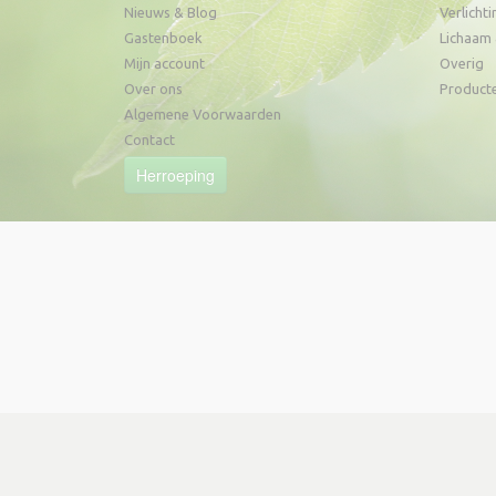
Nieuws & Blog
Verlichti
Gastenboek
Lichaam 
Mijn account
Overig
Over ons
Product
Algemene Voorwaarden
Contact
Herroeping