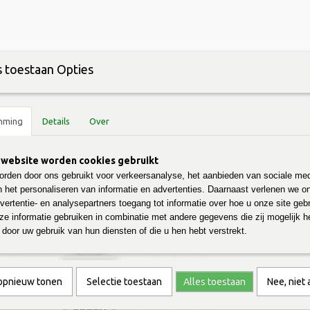
 toestaan Opties
Retourneren
Nieuws & Blog
Gastenboek
Energiebespaarbox zakelijk
mming
Details
Over
HAAM & VERZORGING
OVERIG
PRODUCTEN A-Z
website worden cookies gebruikt
rden door ons gebruikt voor verkeersanalyse, het aanbieden van sociale med
n het personaliseren van informatie en advertenties. Daarnaast verlenen we o
ger - Lavendel & Rozemarijn 750ml Marcel's Green Soap
vertentie- en analysepartners toegang tot informatie over hoe u onze site gebru
e informatie gebruiken in combinatie met andere gegevens die zij mogelijk 
door uw gebruik van hun diensten of die u hen hebt verstrekt.
 opnieuw tonen
Selectie toestaan
Alles toestaan
Nee, niet