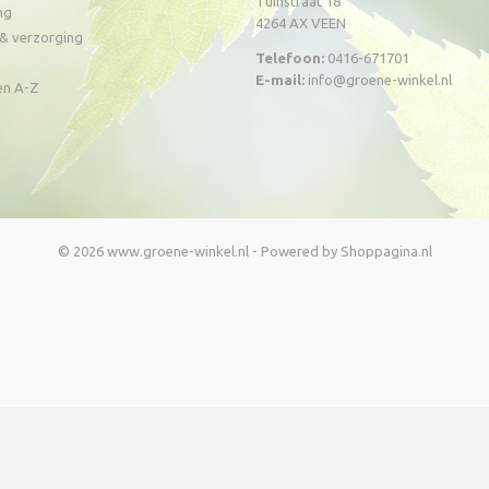
Tuinstraat 18
ng
4264 AX VEEN
& verzorging
Telefoon:
0416-671701
E-mail:
info@groene-winkel.nl
en A-Z
© 2026 www.groene-winkel.nl - Powered by Shoppagina.nl