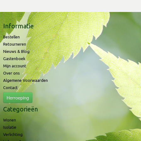
Informatie
Bestellen
Retourneren
Nieuws & Blog
Gastenboek
Mijn account
Over ons
Algemene Voorwaarden
Contact
Herroeping
Categorieën
Wonen
Isolatie
Verlichting