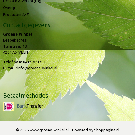
Lichaam & verzorging
Overig
Producten A-Z
Contactgegevens
Groene Winkel
Bezoekadres:
Tuinstraat 18
4264 AX VEEN
Telefoon:
0416-671701
E-mail:
info@groene-winkel.nl
Betaalmethodes
© 2026 www.groene-winkel.nl - Powered by Shoppagina.nl