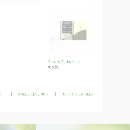
Spar-& Cedarzeep
€ 6,95
,-
| SNELLE LEVERING | NIET GOED? GELD