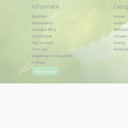
Informatie
Categ
Bestellen
Wonen
Retourneren
Isolatie
Nieuws & Blog
Verlichti
Gastenboek
Lichaam 
Mijn account
Overig
Over ons
Product
Algemene Voorwaarden
Contact
Herroeping