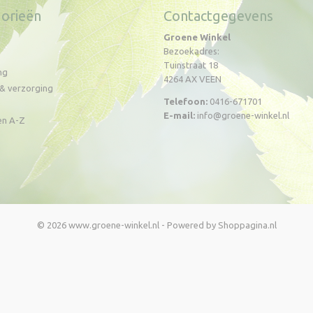
orieën
Contactgegevens
Groene Winkel
Bezoekadres:
Tuinstraat 18
ng
4264 AX VEEN
& verzorging
Telefoon:
0416-671701
E-mail:
info@groene-winkel.nl
en A-Z
© 2026 www.groene-winkel.nl - Powered by Shoppagina.nl