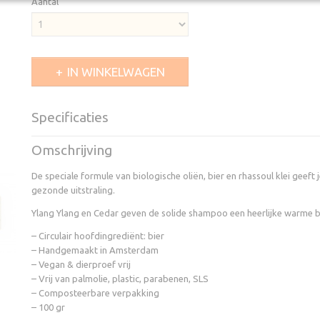
Aantal
IN WINKELWAGEN
Specificaties
EAN code
8720299263840
Omschrijving
Productcode leverancier
8720299263840
De speciale formule van biologische oliën, bier en rhassoul klei geeft j
gezonde uitstraling.
Ylang Ylang en Cedar geven de solide shampoo een heerlijke warme 
– Circulair hoofdingrediënt: bier
– Handgemaakt in Amsterdam
– Vegan & dierproef vrij
– Vrij van palmolie, plastic, parabenen, SLS
– Composteerbare verpakking
– 100 gr