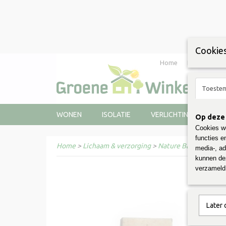
Cookies
Home
Bestellen
Toeste
WONEN
ISOLATIE
VERLICHTING
LIC
Op deze 
Cookies wo
functies e
Home
>
Lichaam & verzorging
>
Nature Bar
>
Bier Sh
media-, ad
kunnen dez
verzameld 
Later