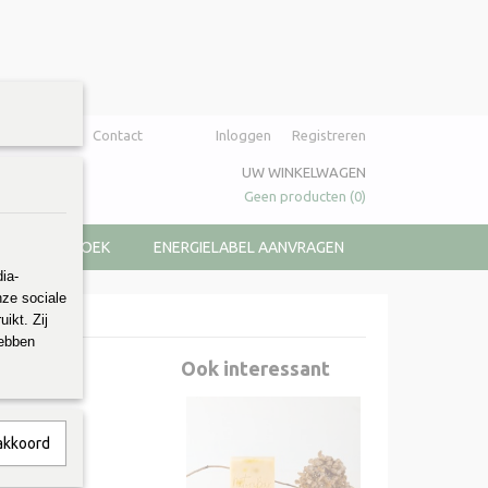
Over ons
Contact
Inloggen
Registreren
UW WINKELWAGEN
Geen producten
(0)
KOOPJESHOEK
ENERGIELABEL AANVRAGEN
ia-
nze sociale
ikt. Zij
hebben
Ook interessant
 akkoord