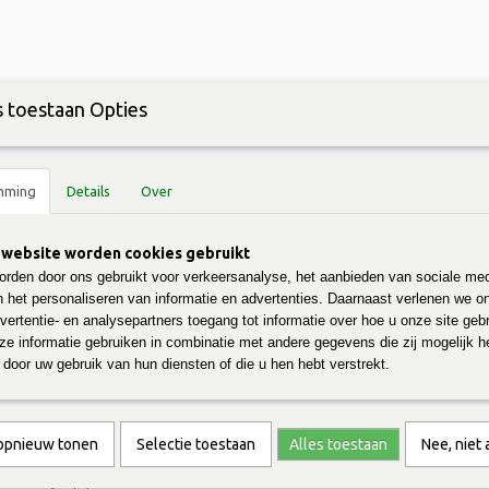
 toestaan Opties
Retourneren
Nieuws & Blog
Gastenboek
Energiebespaarbox zakelijk
mming
Details
Over
HAAM & VERZORGING
OVERIG
PRODUCTEN A-Z
website worden cookies gebruikt
rden door ons gebruikt voor verkeersanalyse, het aanbieden van sociale med
n het personaliseren van informatie en advertenties. Daarnaast verlenen we o
ampoo Bar
vertentie- en analysepartners toegang tot informatie over hoe u onze site gebru
e informatie gebruiken in combinatie met andere gegevens die zij mogelijk 
Bier Shampoo Bar
door uw gebruik van hun diensten of die u hen hebt verstrekt.
€ 7,95
(inclusief btw 21%)
 opnieuw tonen
Selectie toestaan
Alles toestaan
Nee, niet
✘
Niet op voorraad